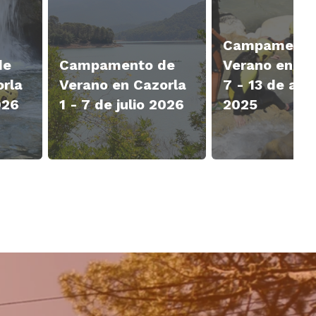
Campamento
de
Campamento de
Verano en Ca
orla
Verano en Cazorla
7 - 13 de ago
026
1 - 7 de julio 2026
2025